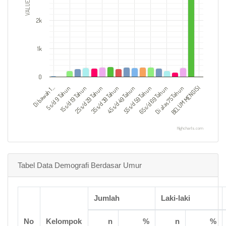
VALUES
2k
1k
0
55 s/d 59 Tahun
15 s/d 19 Tahun
BELUM MENGISI
45 s/d 49 Tahun
5 s/d 9 Tahun
Di atas 75 Tahun
35 s/d 39 Tahun
Di bawah 1…
65 s/d 69 Tahun
25 s/d 29 Tahun
Highcharts.com
Tabel Data Demografi Berdasar Umur
Jumlah
Laki-laki
No
Kelompok
n
%
n
%