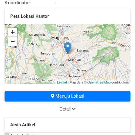
Koordinator
:
Peta Lokasi Kantor
+
−
Leaflet
| Map data ©
OpenStreetMap
contributors
Menuju Lokasi
Detail
Arsip Artikel