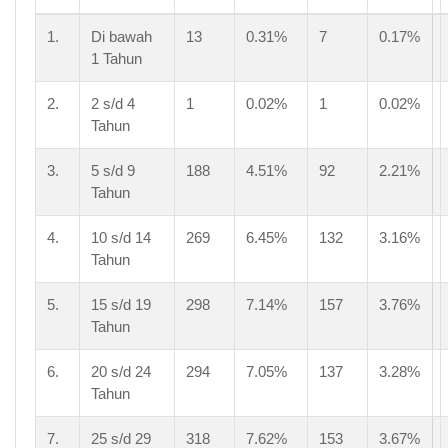
1.
Di bawah
13
0.31%
7
0.17%
1 Tahun
2.
2 s/d 4
1
0.02%
1
0.02%
Tahun
3.
5 s/d 9
188
4.51%
92
2.21%
Tahun
4.
10 s/d 14
269
6.45%
132
3.16%
Tahun
5.
15 s/d 19
298
7.14%
157
3.76%
Tahun
6.
20 s/d 24
294
7.05%
137
3.28%
Tahun
7.
25 s/d 29
318
7.62%
153
3.67%