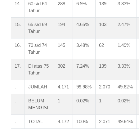
14.
60 s/d 64
288
6.9%
139
3.33%
Tahun
15.
65 s/d 69
194
4.65%
103
2.47%
Tahun
16.
70 s/d 74
145
3.48%
62
1.49%
Tahun
17.
Di atas 75
302
7.24%
139
3.33%
Tahun
.
JUMLAH
4.171
99.98%
2.070
49.62%
.
BELUM
1
0.02%
1
0.02%
MENGISI
.
TOTAL
4.172
100%
2.071
49.64%