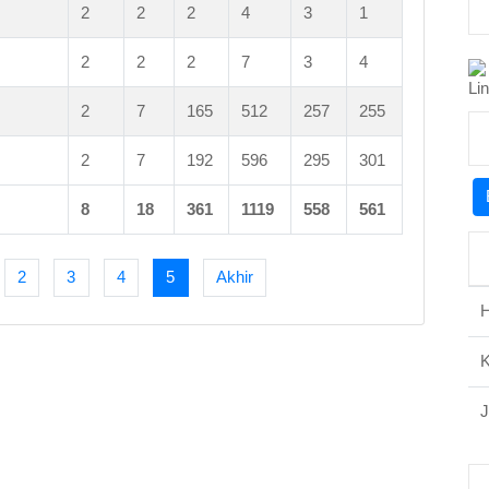
2
2
2
4
3
1
2
2
2
7
3
4
2
7
165
512
257
255
2
7
192
596
295
301
8
18
361
1119
558
561
2
3
4
5
Akhir
H
J