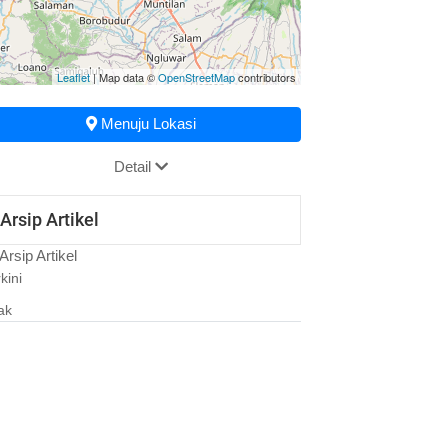
Leaflet
| Map data ©
OpenStreetMap
contributors
Menuju Lokasi
Detail
Arsip Artikel
Arsip Artikel
kini
ak
31 Januari 2017 19:20:52
Kebijakan Keuangan Desa
31 Januari 2017 19:20:23
Kebijakan Pembangunan Desa
31 Januari 2017 19:19:46
Masalah & Isu Strategis Desa