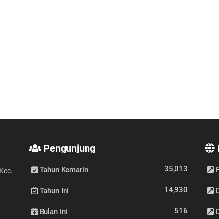
Pengunjung
35,013
Tahun Kemarin
P
Kec.
14,930
Tahun Ini
D
516
Bulan Ini
D