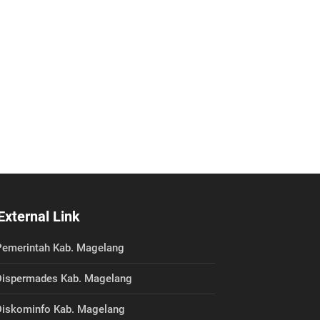
31 Januari 2017 19:19:07
Kondisi Umum Desa
31 Januari 2017 19:18:39
Sejarah Desa
31 Januari 2017 19:18:18
Profil Desa
06 Januari 2017 07:31:47
Lambang negara Indonesia
External Link
emerintah Kab. Magelang
ispermades Kab. Magelang
iskominfo Kab. Magelang