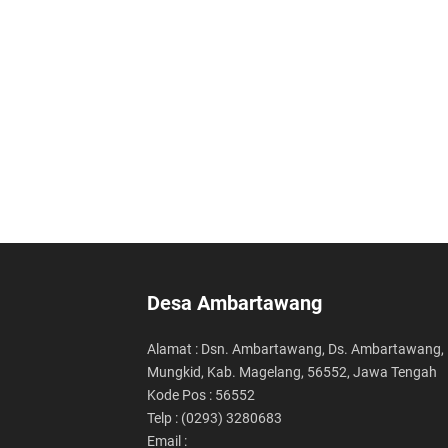
Desa Ambartawang
Alamat : Dsn. Ambartawang, Ds. Ambartawang, 
Mungkid, Kab. Magelang, 56552, Jawa Tengah
Kode Pos : 56552
Telp : (0293) 3280683
Email :