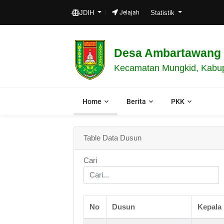
JDIH
Jelajah
Statistik
Desa Ambartawang
Kecamatan Mungkid, Kabup
Home
Berita
PKK
Table Data Dusun
Cari
No
Dusun
Kepala