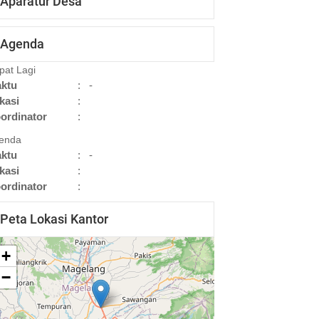
Aparatur Desa
Agenda
pat Lagi
ktu
:
-
kasi
:
ordinator
:
enda
ktu
:
-
kasi
:
ordinator
:
Peta Lokasi Kantor
+
−