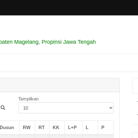
aten Magelang, Propinsi Jawa Tengah
Tampilkan
 Dusun
RW
RT
KK
L+P
L
P